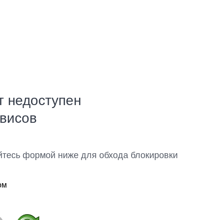
т недоступен
рвисов
йтесь формой ниже для обхода блокировки
ом