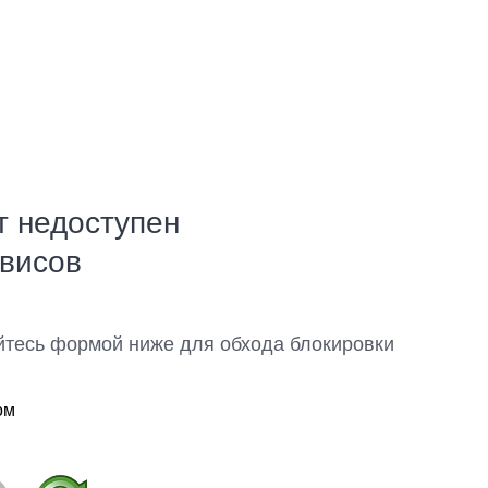
т недоступен
рвисов
йтесь формой ниже для обхода блокировки
ом