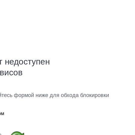
т недоступен
рвисов
йтесь формой ниже для обхода блокировки
ом