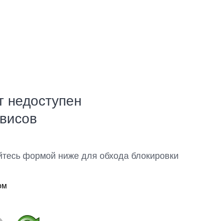
т недоступен
рвисов
йтесь формой ниже для обхода блокировки
ом