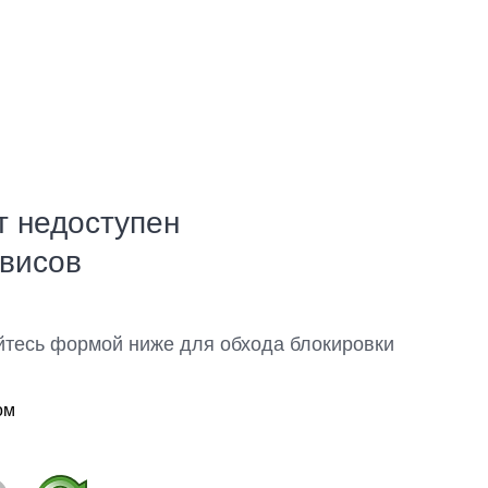
т недоступен
рвисов
йтесь формой ниже для обхода блокировки
ом