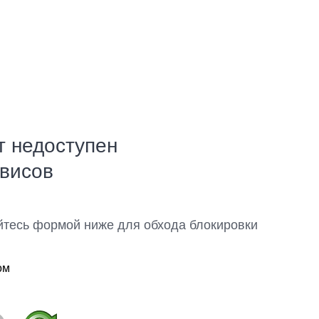
т недоступен
рвисов
йтесь формой ниже для обхода блокировки
ом