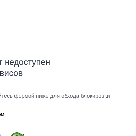
т недоступен
рвисов
йтесь формой ниже для обхода блокировки
ом