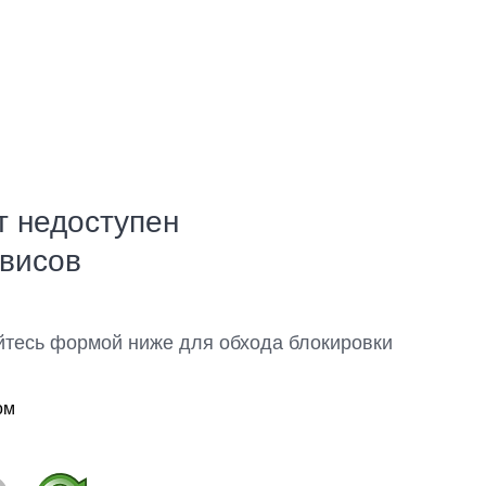
т недоступен
рвисов
йтесь формой ниже для обхода блокировки
ом