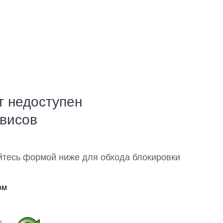
т недоступен
рвисов
йтесь формой ниже для обхода блокировки
ом