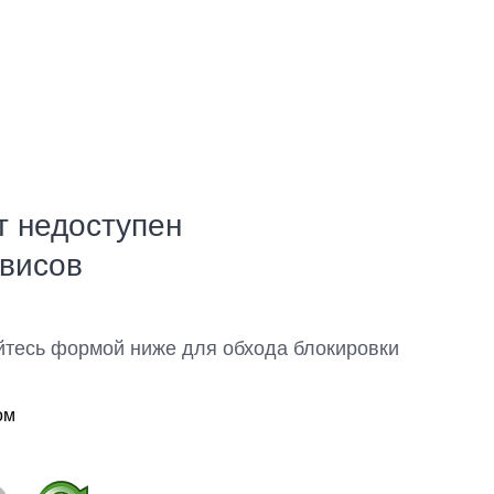
т недоступен
рвисов
йтесь формой ниже для обхода блокировки
ом