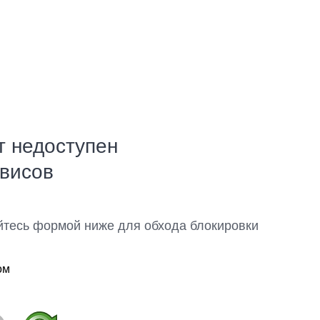
т недоступен
рвисов
йтесь формой ниже для обхода блокировки
ом