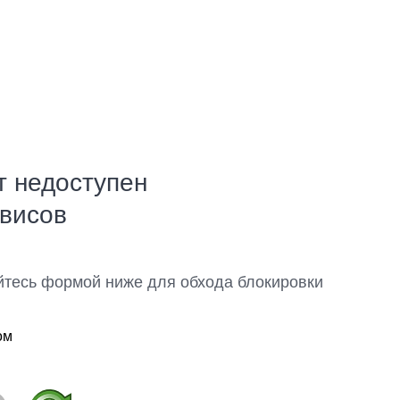
т недоступен
рвисов
йтесь формой ниже для обхода блокировки
ом