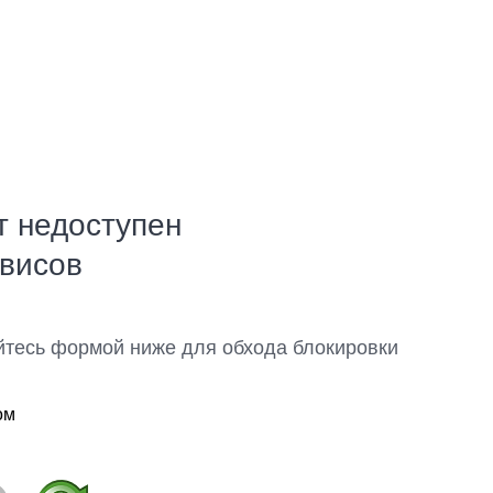
т недоступен
рвисов
йтесь формой ниже для обхода блокировки
ом