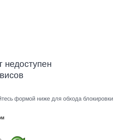
т недоступен
рвисов
йтесь формой ниже для обхода блокировки
ом