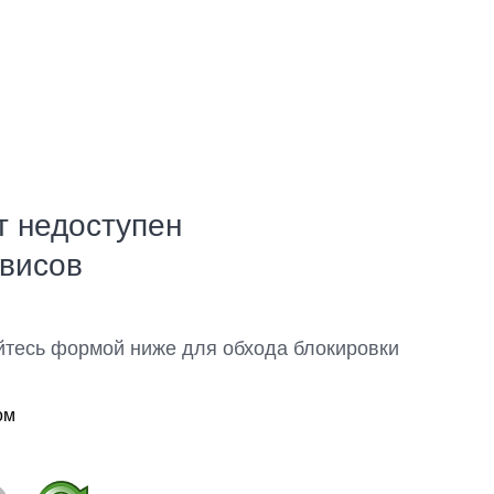
т недоступен
рвисов
йтесь формой ниже для обхода блокировки
ом