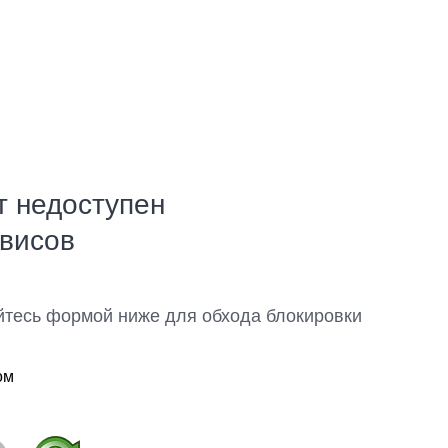
т недоступен
рвисов
йтесь формой ниже для обхода блокировки
ом