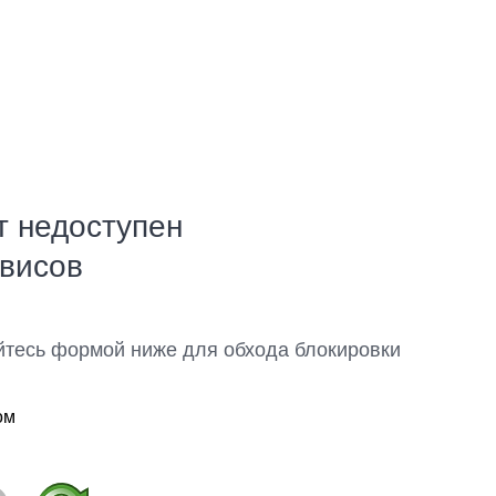
т недоступен
рвисов
йтесь формой ниже для обхода блокировки
ом