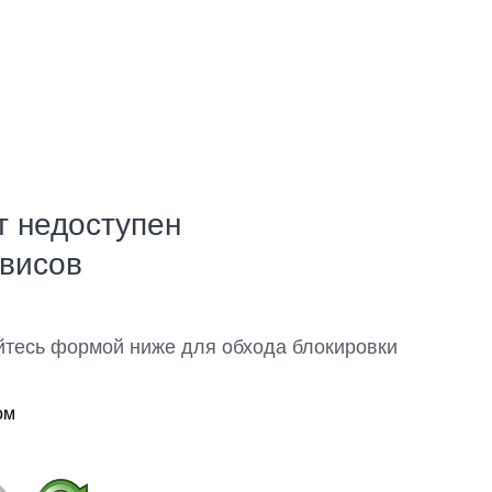
т недоступен
рвисов
йтесь формой ниже для обхода блокировки
ом