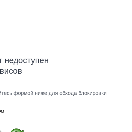
т недоступен
рвисов
йтесь формой ниже для обхода блокировки
ом