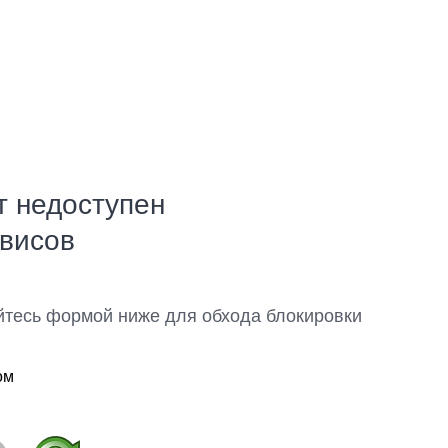
т недоступен
рвисов
йтесь формой ниже для обхода блокировки
ом