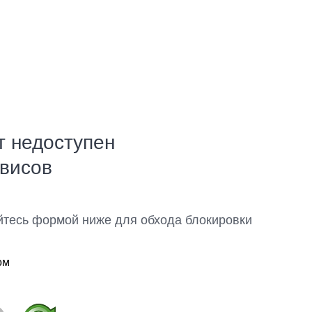
т недоступен
рвисов
йтесь формой ниже для обхода блокировки
ом