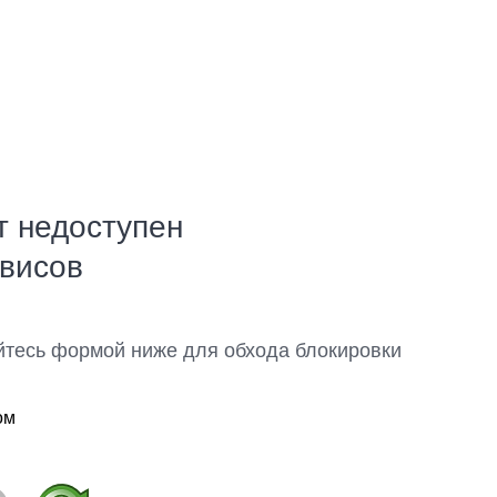
т недоступен
рвисов
йтесь формой ниже для обхода блокировки
ом