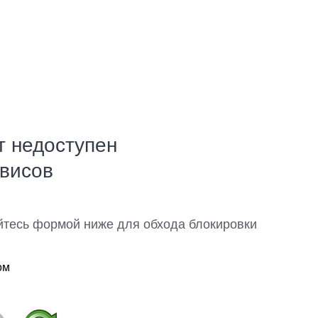
т недоступен
рвисов
йтесь формой ниже для обхода блокировки
ом