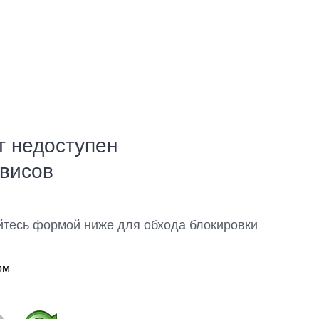
т недоступен
рвисов
йтесь формой ниже для обхода блокировки
ом