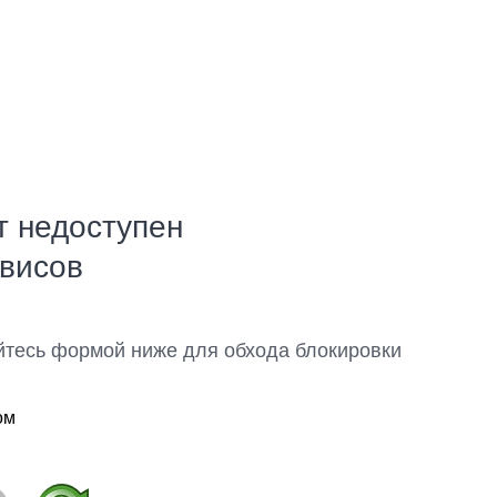
т недоступен
рвисов
йтесь формой ниже для обхода блокировки
ом