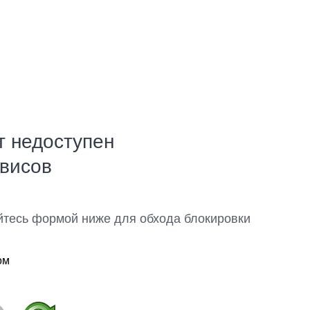
т недоступен
рвисов
йтесь формой ниже для обхода блокировки
ом