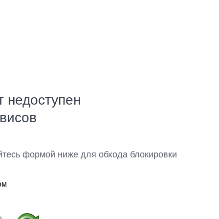
т недоступен
рвисов
йтесь формой ниже для обхода блокировки
ом