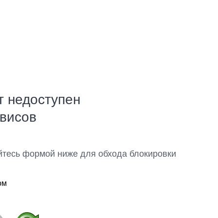
т недоступен
рвисов
йтесь формой ниже для обхода блокировки
ом