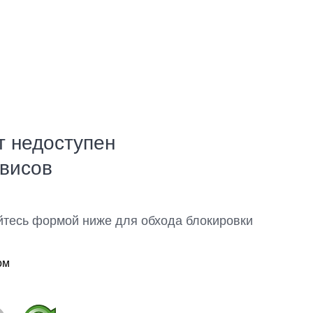
т недоступен
рвисов
йтесь формой ниже для обхода блокировки
ом