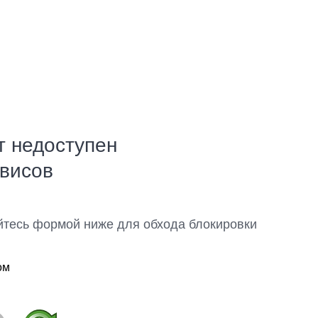
т недоступен
рвисов
йтесь формой ниже для обхода блокировки
ом