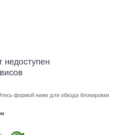
т недоступен
рвисов
йтесь формой ниже для обхода блокировки
ом