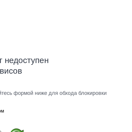
т недоступен
рвисов
йтесь формой ниже для обхода блокировки
ом