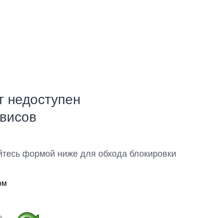
т недоступен
рвисов
йтесь формой ниже для обхода блокировки
ом