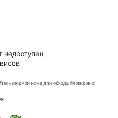
т недоступен
рвисов
йтесь формой ниже для обхода блокировки
ом