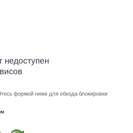
т недоступен
рвисов
йтесь формой ниже для обхода блокировки
ом