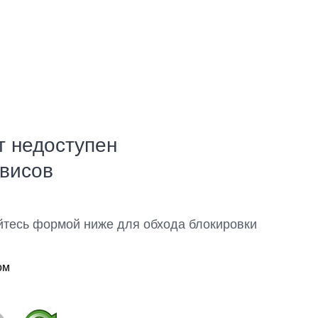
т недоступен
рвисов
йтесь формой ниже для обхода блокировки
ом