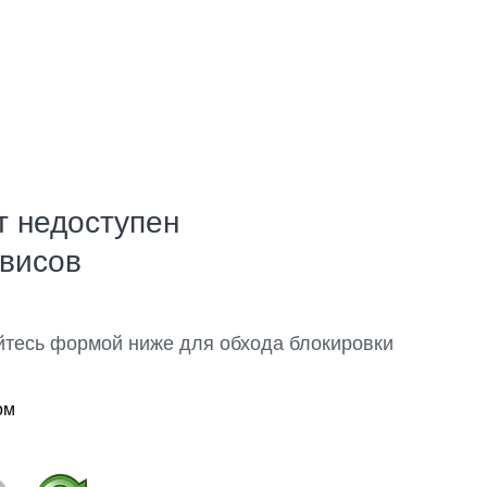
т недоступен
рвисов
йтесь формой ниже для обхода блокировки
ом