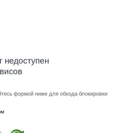
т недоступен
рвисов
йтесь формой ниже для обхода блокировки
ом