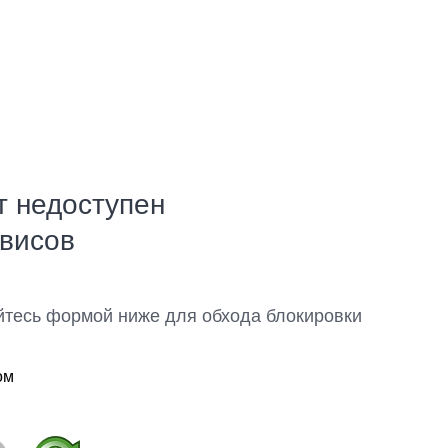
т недоступен
рвисов
йтесь формой ниже для обхода блокировки
ом