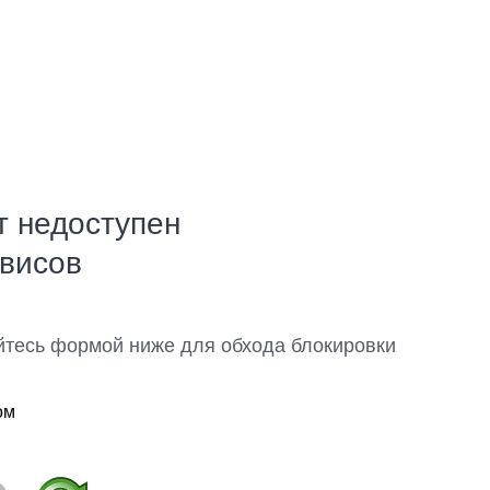
т недоступен
рвисов
йтесь формой ниже для обхода блокировки
ом