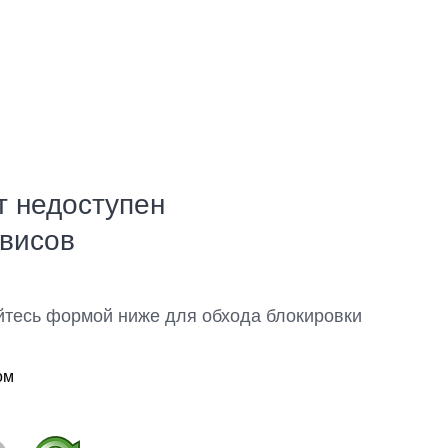
т недоступен
рвисов
йтесь формой ниже для обхода блокировки
ом