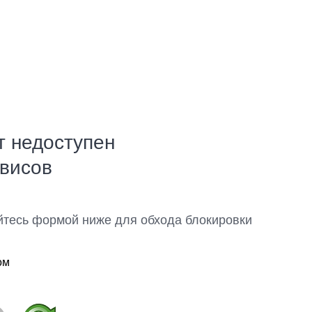
т недоступен
рвисов
йтесь формой ниже для обхода блокировки
ом