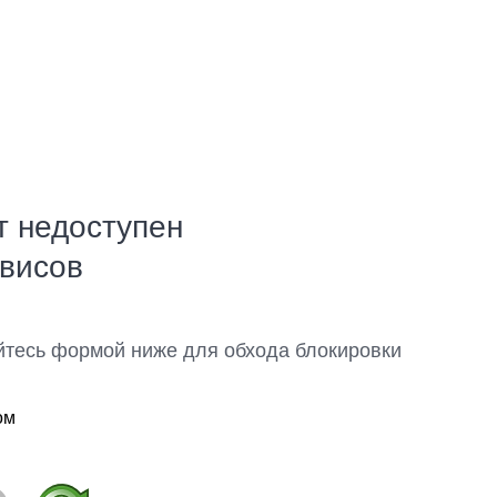
т недоступен
рвисов
йтесь формой ниже для обхода блокировки
ом