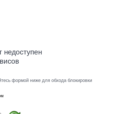
т недоступен
рвисов
йтесь формой ниже для обхода блокировки
ом