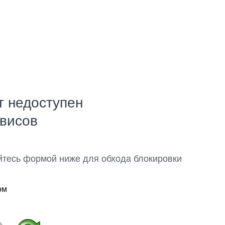
т недоступен
рвисов
йтесь формой ниже для обхода блокировки
ом