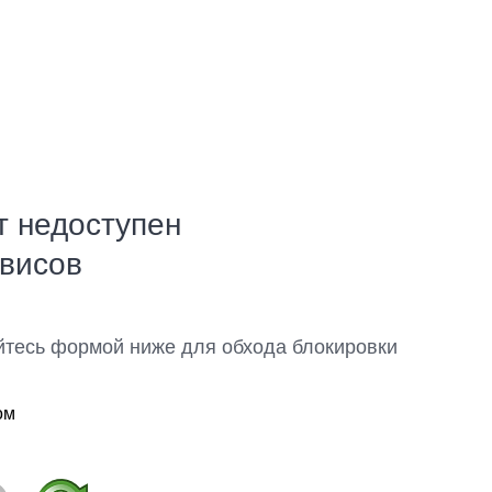
т недоступен
рвисов
йтесь формой ниже для обхода блокировки
ом