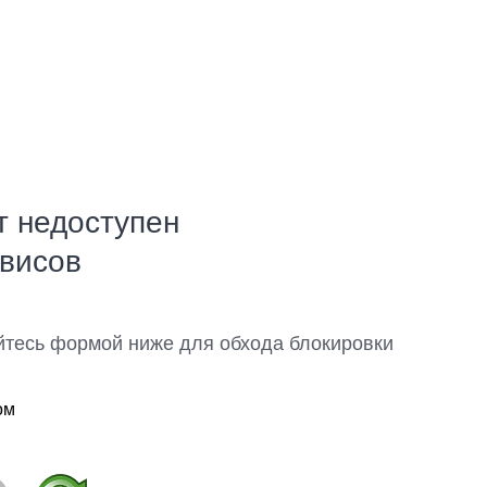
т недоступен
рвисов
йтесь формой ниже для обхода блокировки
ом