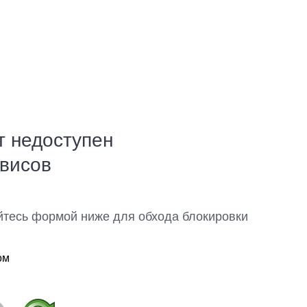
т недоступен
рвисов
йтесь формой ниже для обхода блокировки
ом