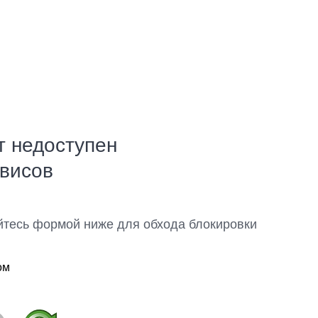
т недоступен
рвисов
йтесь формой ниже для обхода блокировки
ом